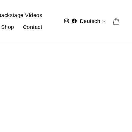
Backstage Videos
Sprache
Eink
Instagram
Facebook
Deutsch
Shop
Contact