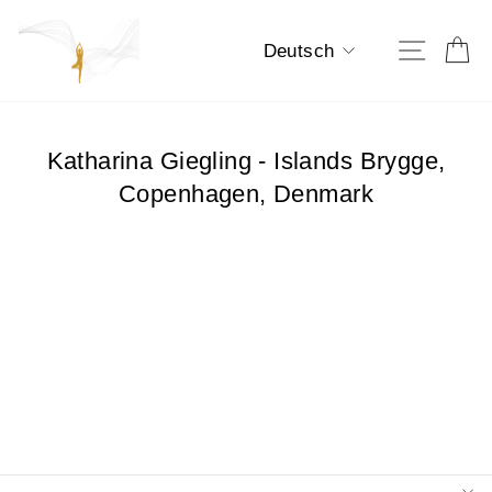
Direkt
zum
Sprache
E
Seiten
Deutsch
Inhalt
Katharina Giegling - Islands Brygge,
Copenhagen, Denmark