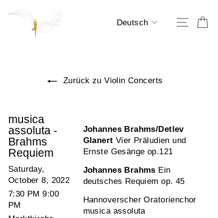
Direkt
zum
Sprache
E
Seiten
Deutsch
Inhalt
Zurück zu Violin Concerts
musica
assoluta -
Johannes Brahms/Detlev
Brahms
Glanert
Vier Präludien und
Requiem
Ernste Gesänge op.121
Saturday,
Johannes Brahms
Ein
October 8, 2022
deutsches Requiem op. 45
7:30 PM 9:00
Hannoverscher Oratorienchor
PM
musica assoluta