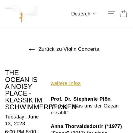
Direkt
zum
Sprache
E
Seiten
Deutsch
Inhalt
Zurück zu Violin Concerts
THE
OCEAN IS
weitere Infos
A NOISY
PLACE -
KLASSIK IM
Prof. Dr. Stephanie Plön
SCHWIMMERBECKEN
Vortrag: "Was uns der Ozean
erzählt"
Tuesday, June
13, 2023
Anna Thorvaldsdottir (*1977)
6:00 PM 8:00