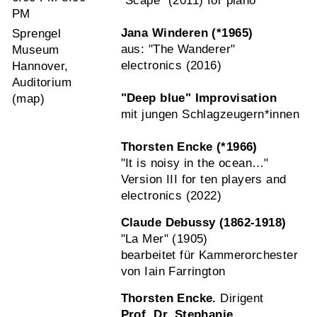
"Scape" (2011) for piano
PM
Jana Winderen (*1965)
Sprengel
aus: "The Wanderer"
Museum
electronics (2016)
Hannover,
Auditorium
"Deep blue"
Improvisation
(
map
)
mit jungen Schlagzeugern*innen
Thorsten Encke (*1966)
"It is noisy in the ocean…"
Version III for ten players and
electronics (2022)
Claude Debussy (1862-1918)
"La Mer" (1905)
bearbeitet für Kammerorchester
von Iain Farrington
Thorsten Encke.
Dirigent
Prof. Dr. Stephanie