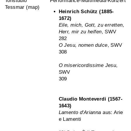
Tonstudio
Performance-Multimedia-Konzert
Tessmar (
map
)
Heinrich Schütz (1885-
1672)
Eile, mich, Gott, zu erretten,
Herr, mir zu helfen
, SWV
282
O Jesu, nomen dulce
, SWV
308
O misericordissime Jesu
,
SWV
309
Claudio Monteverdi (1567-
1643)
Lamento d'Arianna
aus: Arie
e Lamenti