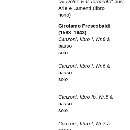
”Si Dolce È Il Tormento“
aus:
Arie e Lamenti (libro
nono)
Girolamo Frescobaldi
(1583–1643)
Canzoni, libro I, Nr.8
à
basso
solo
Canzoni, libro I, Nr.6
à
basso
solo
Canzoni, libro Ib, Nr.5
à
basso
solo
Canzoni, libro I, Nr.7
à