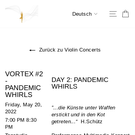
Direkt
zum
Sprache
E
Seiten
Deutsch
Inhalt
Zurück zu Violin Concerts
VORTEX #2
DAY 2: PANDEMIC
-
WHIRLS
PANDEMIC
WHIRLS
Friday, May 20,
”...die Künste unter Waffen
2022
erstickt und in den Kot
7:00 PM 8:30
getreten...“
H.Schütz
PM