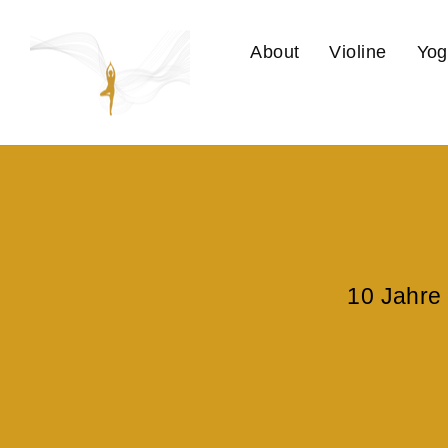
Direkt
zum
About
Violine
Yog
Inhalt
10 Jahre