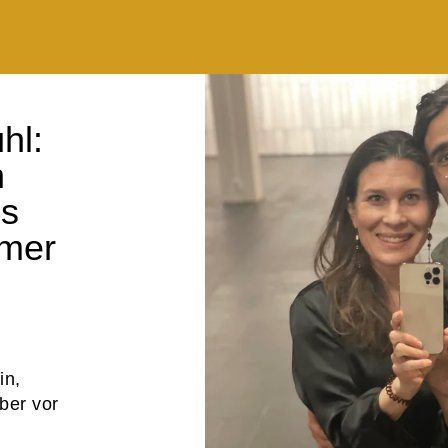
hl:
n
es
mmer
in,
Aber vor