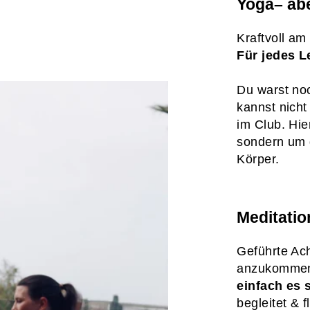
Yoga– ab
Kraftvoll a
Für jedes L
Du warst noc
kannst nicht
im Club. Hie
sondern um 
Körper.
Meditati
Geführte Ac
anzukomme
einfach es 
begleitet & f