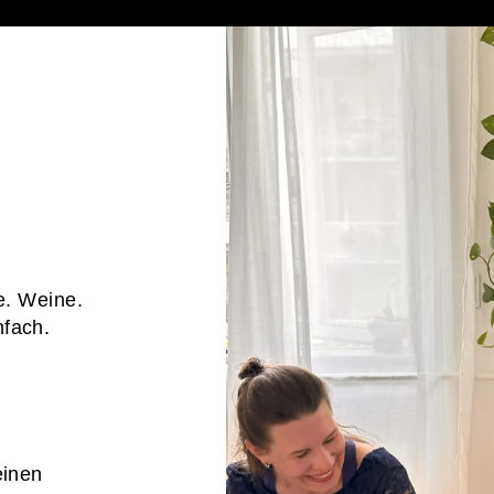
e. Weine.
nfach.
einen