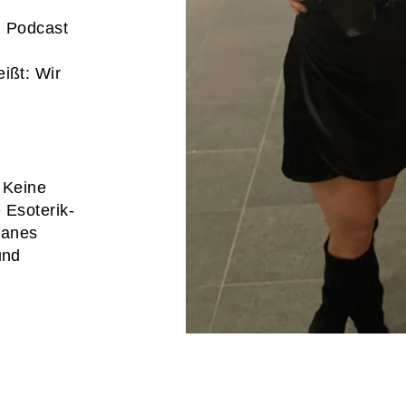
m Podcast
ißt: Wir
 Keine
 Esoterik-
ganes
und